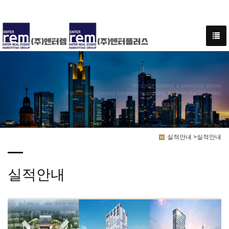
We have created a awesome theme
Far far away,behind the word mountains, far from the countries
실적안내 >실적안내
실적안내