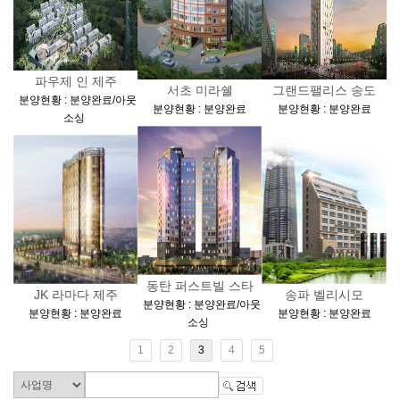
파우제 인 제주
서초 미라쉘
그랜드팰리스 송도
[
분양현황 : 분양완료/아웃
[
]
[
]
분양현황 : 분양완료
분양현황 : 분양완료
]
소싱
동탄 퍼스트빌 스타
JK 라마다 제주
송파 벨리시모
[
분양현황 : 분양완료/아웃
[
]
[
]
분양현황 : 분양완료
분양현황 : 분양완료
]
소싱
1
2
3
4
5