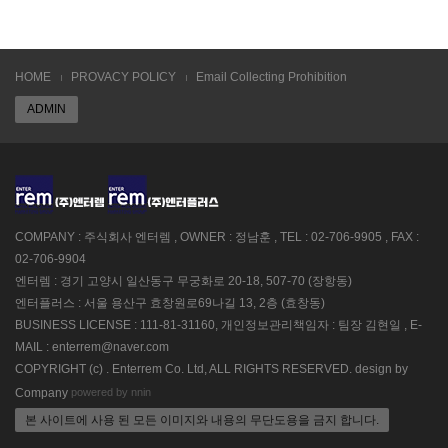
HOME
PROVACY POLICY
Email Collecting Prohibition
ADMIN
COMPANY : 주식회사 엔터렘 , OWNER : 정남훈 , TEL : 02-706-9905 , FAX :
02-706-9904
엔터렘 : 경기 고양시 일산동구 무궁화로 20-18, 507-70 (장항동)
엔터플러스 : 서울 용산구 효창원로69나길 13, 2층 (효창동)
BUSINESS LICENSE : 111-81-31160, 개인정보관리책임자 : 팀장 김현일 , E-
MAIL : enterrem@naver.com
COPYRIGHT (c) . Enterrem Co. Ltd, ALL RIGHTS RESERVED. design by
powered by nnin
Company
본 사이트에 사용 된 모든 이미지와 내용의 무단도용을 금지 합니다.