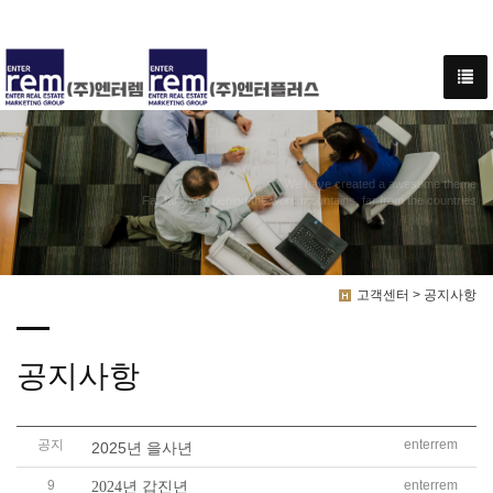
We have created a awesome theme
Far far away,behind the word mountains, far from the countries
고객센터 > 공지사항
공지사항
공지
enterrem
2025년 을사년
9
enterrem
2024년 갑진년